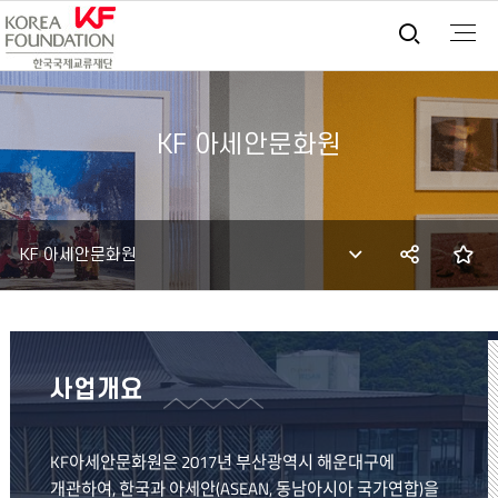
통합검
KF 아세안문화원
SNS
즐
KF 아세안문화원
공유
사업개요
KF아세안문화원은 2017년 부산광역시 해운대구에
개관하여, 한국과 아세안(ASEAN, 동남아시아 국가연합)을