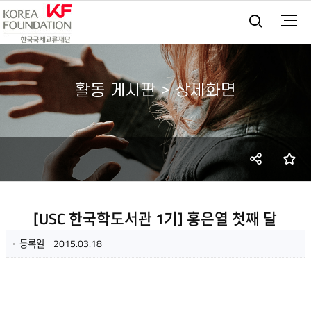
통합검
활동 게시판 > 상세화면
SNS
즐
공유
[USC 한국학도서관 1기] 홍은열 첫째 달
등록일
2015.03.18