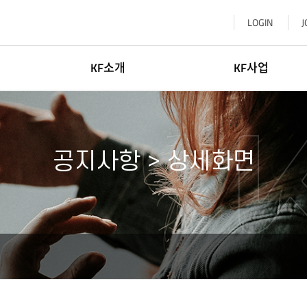
LOGIN
J
KF소개
KF사업
이사장소개
한국학
일반현황
글로벌네트워킹
공지사항 > 상세화면
윤리·인권경영
문화교류
신고센터
KF 글로벌 센터
기부참여
한-중앙아협력포럼사무국
찾아오시는길
KF 아세안문화원