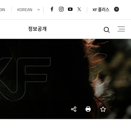
페이스북
인스타그램
유튜브
x
OIN
KOREAN
KF 플러스
바로가기
바로가기
바로가기
바로가기
통합검
정보공개
정보공개
경영공시정보
재정정보공개
공공데이터개방
데이터기반행정
사업실명제
SNS
인쇄
즐겨찾기
공유