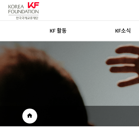
KF 활동
KF소식
한국학
새소식
글로벌네트워킹
고객센터
아츠&미디어
인재채용
국민공공외교
보도자료
재단소개자료
공공외교 자료
HOME