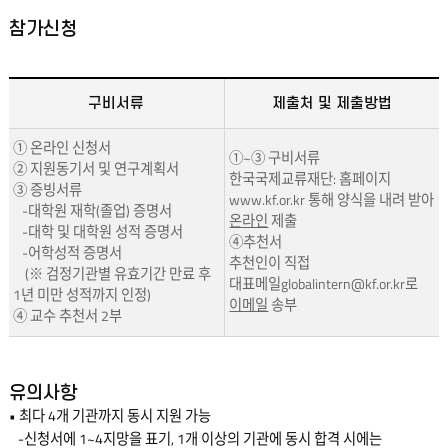
참가신청
구비서류
제출처 및 제출방법
① 온라인 신청서
①~③ 구비서류
② 지원동기서 및 연구계획서
한국국제교류재단: 홈페이지
③ 증빙서류
www.kf.or.kr
통해 양식을 내려 받아
-대학원 재학(졸업) 증명서
온라인
제출
-대학 및 대학원 성적 증명서
④추천서
-어학성적 증명서
추천인이 직접
(※ 검정기관별 유효기간 만료 후
대표메일
globalintern@kf.or.kr
로
1년 미만 성적까지 인정)
이메일
송부
④ 교수 추천서 2부
유의사항
• 최다 4개 기관까지 동시 지원 가능
-신청서에 1~4지망을 표기, 1개 이상의 기관에 동시 합격 시에는