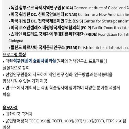
•
독일 함부르크 국제지역연구원 (GIGA)
German Institute of Global and A
•
미국 워싱턴 DC. 신미국안보센터 (CNAS)
Center for a New American Se
•
미국 워싱턴 DC. 전략국제문제연구소 (CSIS)
Center for Strategic and In
•
미국 로스앤젤레스 태평양국제정책협의회 (PCIP)
Pacific Council on Inte
•
스페인 마드리드 국제관계및대화를위한재단 (FRIDE)
Foundation for Int
Dialogue
•
폴란드 바르샤바 국제문제연구소 (PISM)
Polish Institute of Internationa
프로그램 특징
※ 복수기관에 동시지원 가능
• 객원연구원 자격으로 세계적인 권위의 정책연구소 프로젝트에
실질적으로 참여
• 선임연구원들의 지도하에 개인 연구 심화, 연구방법과 분석능력을
향상시킬 수 있는 기회 제공
• 연구소에서 개최되는 각종 학술행사에 참여하며 다양한 분야를 폭넓게
학습
응모자격
• 대한민국 국적자
• 공인영어성적 TOEIC 850점, TOEFL 100점(IBT)/250점(CBT), TEPS 750점
이상