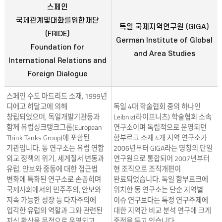
스페인
국제관계및대화를위한재단
독일 국제지역연구원 (GIGA)
(FRIDE)
German Institute of Global
Foundation for
and Area Studies
International Relations and
Foreign Dialogue
스페인 수도 마드리드 소재, 1999년
디에고 히달고에 의해
독일 4대 학술협회 중의 하나인
창립되었으며, 독일개발기관등과
Leibniz(라이프니츠) 학술협회 소속
함께 유럽싱크탱크그룹(European
연구소이며 독립적으로 운영되던
Think Tanks Group)에 포함된
함부르크 소재 4개 지역 연구소가
기관입니다. 동 연구소는 유럽 연합
2006년부터 GIGA라는 명칭의 단일
외교 정책의 위기, 세계질서 변동과
연구원으로 통합되어 2007년부터
유럽, 안보와 중동에 대한 접근법
현 조직으로 조직개편이
변화에 특화된 연구소로 손꼽히며
완료되었습니다. 독일 함부르크에
국제사회에서의 민주주의, 안보와
위치한 동 연구소는 단순 지역별
지속 가능한 성장 등 다자주의에
이슈 연구보다는 특정 연구주제에
입각한 유럽의 역할과 그와 관련된
대한 지역간 비교 분석 연구에 크게
지식 확산을 목적으로 운영되고
중점을 두고 있습니다.