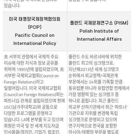
있습니다.
미국 태평양국제정책협의회
폴란드 국제문제연구소 (PISM)
(PCIP)
Polish Institute of
Pacific Council on
International Affairs
International Policy
美 서부의 관점에서 국제적 주요
폴란드 수도 바르샤바에 위치한
이슈에 대한 지식과 정보 공유를
폴란드 최고의 싱크탱크로,
위하여 1995년에 설립되었으며, 美
지난해2013년 세계 싱크탱크
서부판 국제외교협회(Council on
순위에서 외교정책/국제관계
Foreign Relations)라고
부문에서는 24위를 기록할 만큼
일컬어집니다. 미국 국제외교협회
동유럽뿐 아니라 유럽연합 전체에서
(Council on Foreign Relations)와는
가장 영향력 있는 싱크탱크 중
파트너십 관계로 설립되었으며 현재
하나로 꼽힙니다. 최근 폴란드
USC(남가주대학교)와 공동으로
외교부 산하기관에서 최근 ‘파트너’
다양한 프로그램을 운영하고
기관으로 지위를 변경해 독립
있습니다. LA에 본부를 두고 있으며
싱크탱크로 운영되고 있으며
회원은 미국 및 전 세계 지도자급
연구지역으로 한국을 포함한
인사들을(정치인, 기업가, 법조인,
아시아/태평양 부문을 별도로