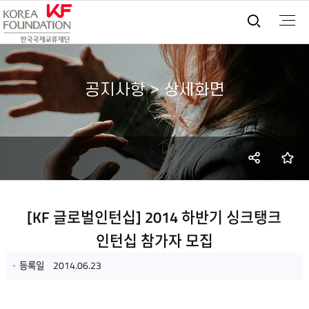
통합검
공지사항 > 상세화면
SNS
즐
공유
[KF 글로벌인턴십] 2014 하반기 싱크탱크
인턴십 참가자 모집
등록일
2014.06.23