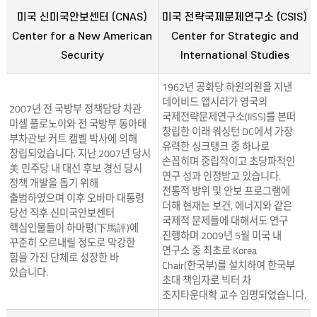
미국 신미국안보센터 (CNAS)
미국 전략국제문제연구소 (CSIS)
Center for a New American
Center for Strategic and
Security
International Studies
1962년 공화당 하원의원을 지낸
데이비드 앱시러가 영국의
2007년 전 국방부 정책담당 차관
국제전략문제연구소(IISS)를 본떠
미셸 플로노이와 전 국방부 동아태
창립한 이래 워싱턴 DC에서 가장
부차관보 커트 캠벨 박사에 의해
유력한 싱크탱크 중 하나로
창립되었습니다. 지난 2007년 당시
손꼽히며 중립적이고 초당파적인
美 민주당 내 대선 후보 경선 당시
연구 성과 인정받고 있습니다.
정책 개발을 돕기 위해
전통적 방위 및 안보 프로그램에
출범하였으며 이후 오바마 대통령
더해 현재는 보건, 에너지와 같은
당선 직후 신미국안보센터
국제적 문제들에 대해서도 연구
핵심인물들이 하마평(下馬評)에
진행하며 2009년 5월 미국 내
꾸준히 오르내릴 정도로 막강한
연구소 중 최초로 Korea
힘을 가진 단체로 성장한 바
Chair(한국부)를 설치하여 한국부
있습니다.
초대 책임자로 빅터 차
조지타운대학 교수 임명되었습니다.