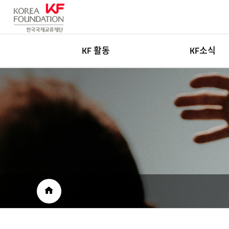
KF 활동
KF소식
한국학
새소식
글로벌네트워킹
고객센터
아츠&미디어
인재채용
국민공공외교
보도자료
재단소개자료
공공외교 자료
HOME