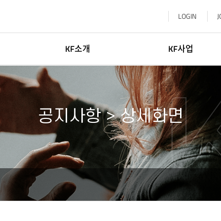
LOGIN
J
KF소개
KF사업
이사장소개
한국학
일반현황
글로벌네트워킹
공지사항 > 상세화면
윤리·인권경영
문화교류
신고센터
KF 글로벌 센터
기부참여
한-중앙아협력포럼사무국
찾아오시는길
KF 아세안문화원