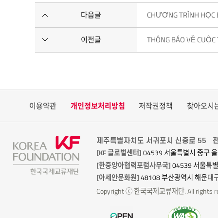
다음글
CHƯƠNG TRÌNH HỌC 
이전글
THÔNG BÁO VỀ CUỘC TH
이용약관
개인정보처리방침
저작권정책
찾아오시
제주특별자치도 서귀포시 신중로 55
전
[KF 글로벌센터]
04539 서울특별시 중구 을
[한중앙아협력포럼사무국]
04539 서울특
[아세안문화원]
48108 부산광역시 해운대구
Copyright ⓒ 한국국제교류재단. All rights re