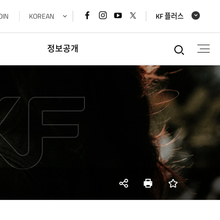
페이스북
인스타그램
유튜브
x
OIN
KOREAN
KF 플러스
바로가기
바로가기
바로가기
바로가기
통합검
정보공개
정보공개
경영공시정보
재정정보공개
공공데이터개방
데이터기반행정
사업실명제
SNS
인쇄
즐겨찾기
공유