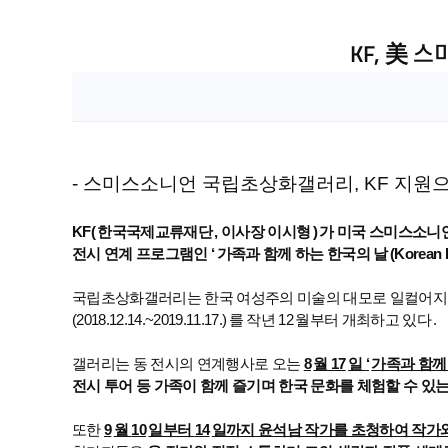
KF, 美 
- 스미스소니언 국립초상화갤러리, KF 지원으로
KF(
한국국제교류재단
,
이사장 이시형
)
가 미국 스미스소니
전시 연계 프로그램인
‘
가족과 함께 하는 한국의 날
(Korean 
국립초상화갤러리는 한국 여성주의 미술의 대모로 일컬어지
(2018.12.14.~2019.11.17.)
를 작년
12
월부터 개최하고 있다
.
갤러리는 동 전시의 연계행사로 오는
8
월
17
일
‘
가족과 함께
전시 투어 등 가족이 함께 즐기며 한국 문화를 체험할 수 있
또한
9
월
10
일부터
14
일까지 윤석남 작가를 초청하여 작가