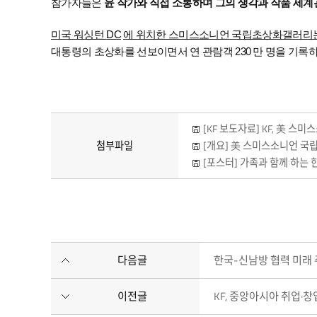
참가자들은
윤 작가와 직접 소통하며 그의 생각과 작품 세계
미국 워싱턴
DC
에 위치한 스미스소니언 국립초상화갤러리
대통령의 초상화를 선보이면서 연 관람객
230
만 명을 기록
[KF 보도자료] KF, 美 스
첨부파일
[개요] 美 스미스소니언 국
[포스터] 가족과 함께 하는 한국의 
다음글
한국-신남방 협력 미래 
이전글
KF, 중앙아시아 취업·창