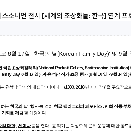
스미스소니언 전시 [세계의 초상화들: 한국] 연계 
 8월 17일 '
한국의 날(Korean Family Day)' 
언 국립초상화갤러리
(National Portrait Gallery, Smithsonian Institution)
Family Day, 8
월
17
일
)’
과 윤석남 작가 초청 행사
(9
월
10
일
~9
월
14
일
)
는 윤석남 작가의 대표작
‘
어머니
III
(1993, 2018
년 재제작
)’
을 주요작으
 하는 한국의 날
’
행사
를 열어
한글 캘리그라피 퍼포먼스
,
민화 전통 부채
는 기회를 제공
할 예정이다
.
와의 대화
,
세미나
등을 연다
.
윤 작가는 여성주의 문화 운동에 대한 공로