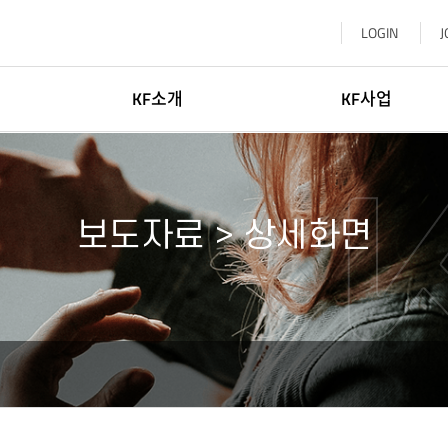
LOGIN
J
KF소개
KF사업
이사장소개
한국학
일반현황
글로벌네트워킹
보도자료 > 상세화면
윤리·인권경영
문화교류
신고센터
KF 글로벌 센터
기부참여
한-중앙아협력포럼사무국
찾아오시는길
KF 아세안문화원