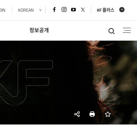
페이스북
인스타그램
유튜브
x
OIN
KOREAN
KF 플러스
바로가기
바로가기
바로가기
바로가기
통합검
정보공개
정보공개
경영공시정보
재정정보공개
공공데이터개방
데이터기반행정
사업실명제
SNS
인쇄
즐겨찾기
공유