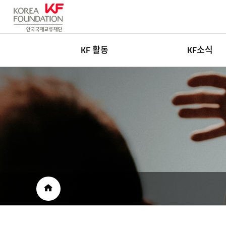
KF 활동
KF소식
한국학
새소식
글로벌네트워킹
고객센터
아츠&미디어
인재채용
국민공공외교
보도자료
재단소개자료
공공외교 자료
HOME