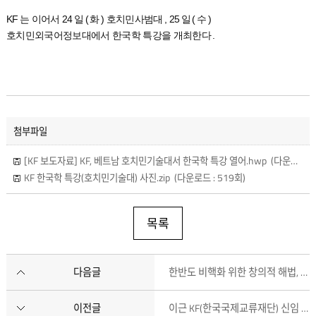
KF
는 이어서
24
일
(
화
)
호치민사범대
, 25
일
(
수
)
호치민외국어정보대에서 한국학 특강을 개최한다
.
첨부파일
[KF 보도자료] KF, 베트남 호치민기술대서 한국학 특강 열어.hwp
(다운로드 : 717회)
KF 한국학 특강(호치민기술대) 사진.zip
(다운로드 : 519회)
목록
다음글
한반도 비핵화 위한 창의적 해법, 카자흐스탄 모델에서 찾을 수 있을까
이전글
이근 KF(한국국제교류재단) 신임 이사장 취임식 오늘(23일) 개최