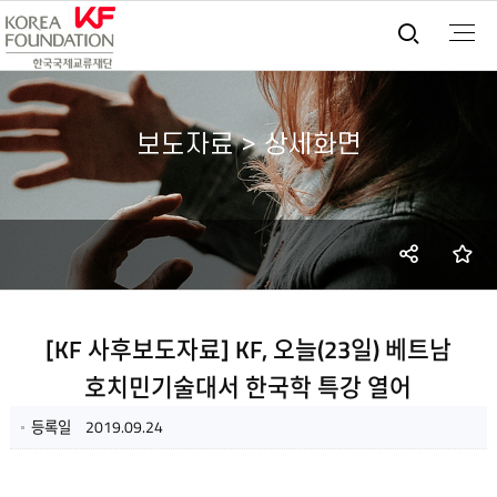
통합검
보도자료 > 상세화면
SNS
즐
공유
[KF 사후보도자료] KF, 오늘(23일) 베트남
호치민기술대서 한국학 특강 열어
등록일
2019.09.24