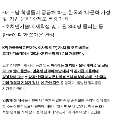
- 베트남 학생들이 궁금해 하는 한국의 '다문화 가정'
및 '기업 문화' 주제로 특강 개최
- 호치민기술대 재학생 및 교원 350명 몰리는 등
한국에 대한 뜨거운 관심
KF(
한국국제교류재단
,
이사장 이근
)
가
23
일 오후 베트남
호치민기술대에서
‘2019 KF
한국학 특강
’
을 개최했다
.
오후
2
시부터 세 시간 동안 열린 특강에는
호치민기술대 재학생 및 교원
약
350
명이 몰렸다
.
임홍재 전 주베트남 대사
와
김기찬 가톨릭대
경영학부 교수
는
각각
‘
한국의 다문화와 베트남 여성의 사례
’, ‘
한국의
기업 경영과 기업가 정신
’
에 관한 강연
을 펼치고
,
활발한 질의응답
시간을 가졌다
.
임홍재 전 대사는
강연에서
“
과거 단일민족 및 순수혈통 주의에 젖어 있던
한국은 전반적으로 다문화에 대한 이해가 매우 낮았으나
,
이제는 초기
적응 단계를 거쳐 장기 정착 단계에 와있다
”
며 이주 여성의 인권을