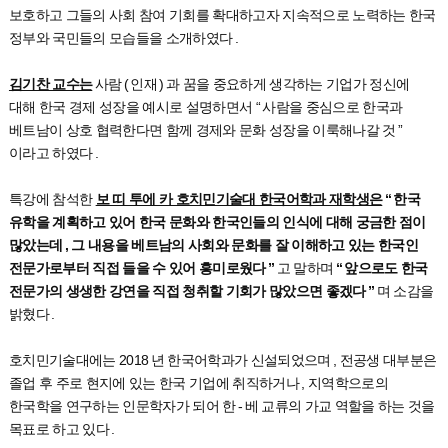
보호하고 그들의 사회 참여 기회를 확대하고자 지속적으로 노력하는 한국
정부와 국민들의 모습들을 소개하였다
.
김기찬 교수는
사람
(
인재
)
과 꿈을 중요하게 생각하는 기업가 정신에
대해 한국 경제 성장을 예시로 설명하면서
“
사람을 중심으로 한국과
베트남이 상호 협력한다면 함께 경제와 문화 성장을 이룩해나갈 것
”
이라고 하였다
.
특강에 참석한
보 띠 투에 카 호치민기술대 한국어학과 재학생은
“
한국
유학을 계획하고 있어 한국 문화와 한국인들의 인식에 대해 궁금한 점이
많았는데
,
그 내용을 베트남의 사회와 문화를 잘 이해하고 있는 한국인
전문가로부터 직접 들을 수 있어 흥미로웠다
”
고 말하며
“
앞으로도 한국
전문가의 생생한 강연을 직접 청취할 기회가 많았으면 좋겠다
”
며 소감을
밝혔다
.
호치민기술대에는
2018
년 한국어학과가 신설되었으며
,
전공생 대부분은
졸업 후 주로 현지에 있는 한국 기업에 취직하거나
,
지역학으로의
한국학을 연구하는 인문학자가 되어 한
-
베 교류의 가교 역할을 하는 것을
목표로 하고 있다
.