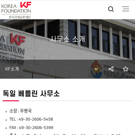
통합검
사무소 소개
SNS
즐
KF소개
공유
독일 베를린 사무소
소장 : 우병국
TEL : 49-30-2606-5458
FAX : 49-30-2606-5399