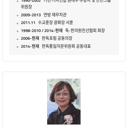
1990-2002
기민·기사연합 원내부 추방자 및 난민그룹
위원장
2009-2013
연방 재무차관
2011.11
수교훈장 광화장 서훈
1998-2010 / 2014-현재
독-한의원친선협회 회장
2006-현재
한독포럼 공동의장
2014-현재
한독통일자문위원회 공동대표