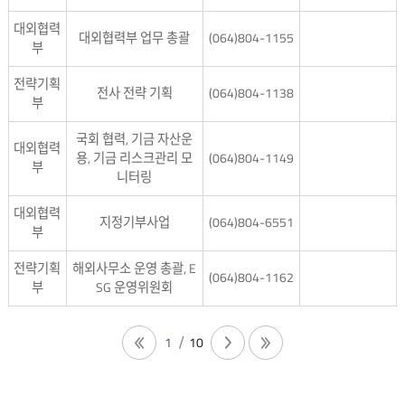
대외협력
대외협력부 업무 총괄
(064)804-1155
부
전략기획
전사 전략 기획
(064)804-1138
부
국회 협력, 기금 자산운
대외협력
용, 기금 리스크관리 모
(064)804-1149
부
니터링
대외협력
지정기부사업
(064)804-6551
부
전략기획
해외사무소 운영 총괄, E
(064)804-1162
부
SG 운영위원회
1
10