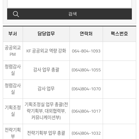
검색
부서
담당업무
연락처
팩스번호
공공외교
KF 공공외교 역량 강화
064-804-1093
PM
청렴감사
감사 업무 총괄
(064)804-1055
실
청렴감사
감사 업무
(064)804-1070
실
기획조정실 업무 총괄(전
기획조정
략기획부, 대외협력부,
(064)804-1017
실
커뮤니케이션부)
전략기획
전략기획부 업무 총괄
(064)804-1032
부