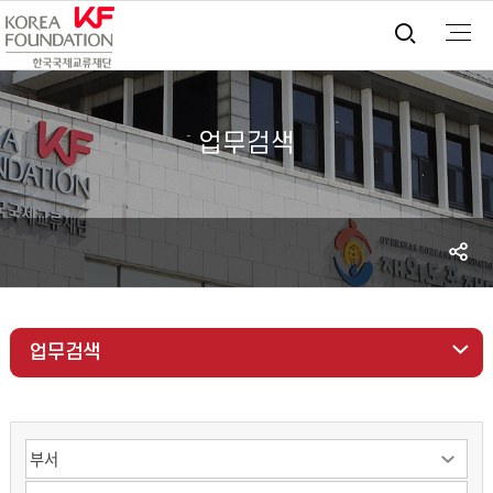
통합검
업무검색
S
공
업무검색