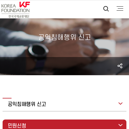
통합검
공익침해행위 신고
S
공
공익침해행위 신고
민원신청