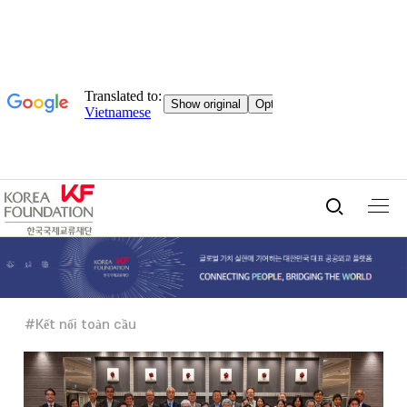
Tìm
kiếm
tích
hợp
#Kết nối toàn cầu
mở