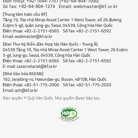
Điện thoại: +82-1644-7707 (+82-64-804-1000)
Số fax: +82-64-804-1274
Email: webmaster@kf.or.kr
[Trung tâm toàn cầu KF]
Tầng 19, Tòa nhà Mirae Asset Center 1 West Tower, số 26 đường
Euljiro 5-gil, quận Jung-gu, Seoul, 04539, Cộng hòa Hàn Quốc
Điện thoại: +82-2-2151-6565
Số fax: +82-2-2151-6592
Email: webmaster@kf.or.kr
[Ban Thư ký Diễn đàn Hợp tác Hàn Quốc - Trung Á]
04539 Tầng 19, Tòa nhà Mirae Asset Center 1 West Tower, 26 Euljiro
5-gil, Jung-gu, Seoul, 04539, Cộng hòa Hàn Quốc
Điện thoại: +82-2-2151-6565
Số fax: +82-2-2151-6592
E-mail: casecretariat@kf.or.kr
[Nhà Văn hóa ASEAN]
162, Jwadong-ro, Haeundae-gu, Busan, 48108, Hàn Quốc
Điện thoại: +82-51-775-2000
Số fax: +82-51-775-2020
Email: ach@kf.or.kr
Bản quyền © Quỹ Hàn Quốc. Mọi quyền được bảo lưu.