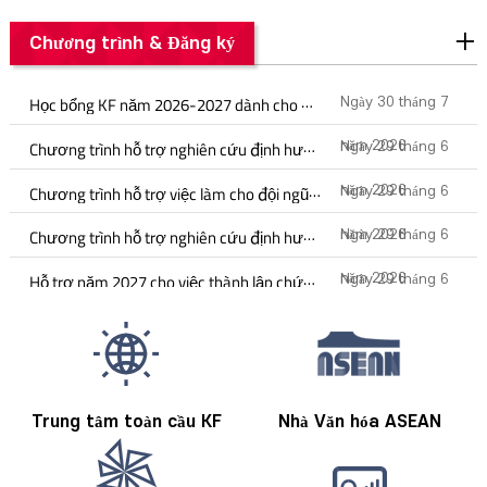
năm 2026
Chương trình & Đăng ký
Học bổng KF năm 2026-2027 dành cho nghiên cứu sau tiến sĩ
Ngày 30 tháng 7
Chương trình hỗ trợ nghiên cứu định hướng chính sách năm 2027 (chỉ áp dụng tại Hoa Kỳ)
năm 2026
Ngày 29 tháng 6
Chương trình hỗ trợ việc làm cho đội ngũ giảng viên năm 2027
năm 2026
Ngày 29 tháng 6
Chương trình hỗ trợ nghiên cứu định hướng chính sách năm 2027 (ngoài Hoa Kỳ)
năm 2026
Ngày 29 tháng 6
Hỗ trợ năm 2027 cho việc thành lập chức danh Giáo sư
năm 2026
Ngày 29 tháng 6
năm 2026
Trung tâm toàn cầu KF
Nhà Văn hóa ASEAN