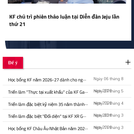
KF chủ trì phiên thảo luận tại Diễn đàn Jeju lần
thứ 21
Để ý
Học bổng KF năm 2026-27 dành cho nghiên cứu sau đại học và học bổng nghiên cứu sau tiến sĩ.
Ngày 06 tháng 8
Triển lãm "Thực tại xuất khẩu" của KF Gallery
năm 2026
Ngày 27 tháng 5
Triển lãm đặc biệt kỷ niệm 35 năm thành lập KF
năm 2026
Ngày 15 tháng 4
Triển lãm đặc biệt "Đối diện" tại KF XR Gallery
năm 2026
Ngày 30 tháng 3
Học bổng KF Châu Âu·Nhật Bản năm 2026-2027 dành cho nghiên cứu sinh và học bổng nghiên cứu sau tiến sĩ.
năm 2026
Ngày 11 tháng 3