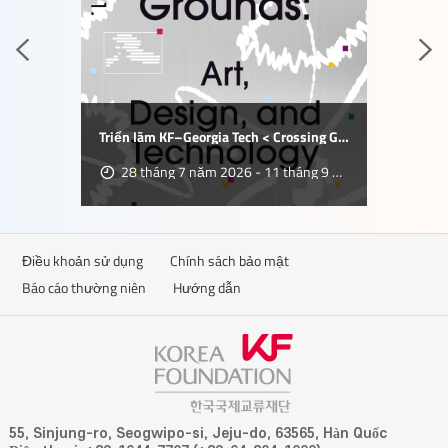
trước
ki
Triển lãm KF–Georgia Tech < Crossing Grounds >
28 tháng 7 năm 2026 - 11 tháng 9 năm 2026
Điều khoản sử dụng
Chính sách bảo mật
Báo cáo thường niên
Hướng dẫn
55, Sinjung-ro, Seogwipo-si, Jeju-do, 63565, Hàn Quốc